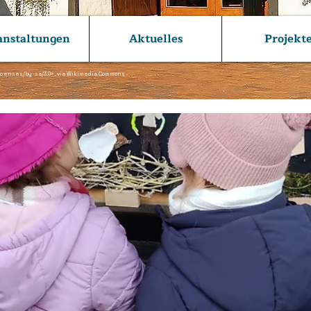
anstaltungen
Aktuelles
Projekt
icenses/by-sa/3.0>,
via Wikimedia Commons