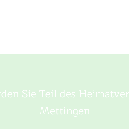
Neujahrswanderung und
Trad
Neujahrsempfang
Tzsc
Heim
den Sie Teil des Heimatver
Mettingen