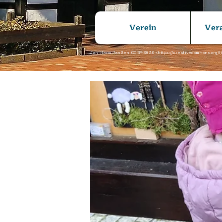
Verein
Ver
Jan-Herm Janßen, CC BY-SA 3.0 <
https://creativecommons.org/l