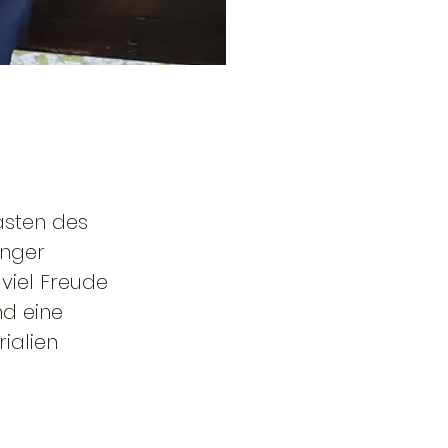
asten des 
inger 
viel Freude 
d eine 
ialien 