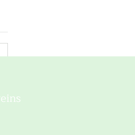
itionelles
herpermahl im
athaus- 2025
eins