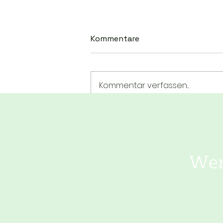
Kommentare
Kommentar verfassen...
Heimatverein baut
Nistkästen im
Kindergarten
Wer