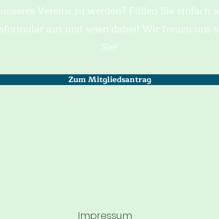
l unseres Vereins zu werden? Füllen Sie einfach s
sformular aus und seien dabei! Wir freuen uns 
Sie!
Zum Mitgliedsantrag
Impressum