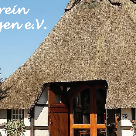
rein
en e.V.