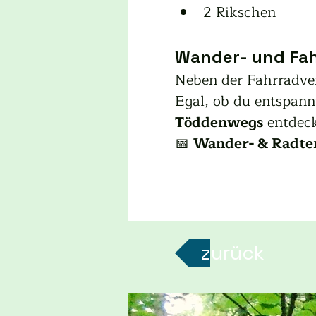
2 Rikschen
Wander- und Fa
Neben der Fahrradve
Egal, ob du entspannt
Töddenwegs
 entdec
📅 
Wander- & Radte
zurück