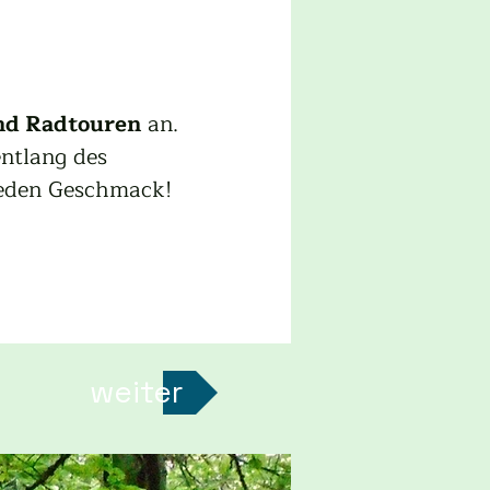
nd Radtouren
 an. 
ntlang des 
jeden Geschmack!
weiter