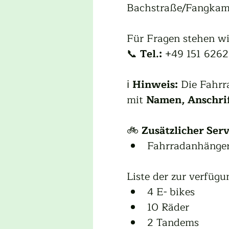
Bachstraße/Fangkam
Für Fragen stehen wi
📞 
Tel.:
 +49 151 626
ℹ️ 
Hinweis:
 Die Fahrr
mit 
Namen, Anschri
🚲 
Zusätzlicher Serv
Fahrradanhänger 
Liste der zur verfügu
4 E- bikes
10 Räder
2 Tandems