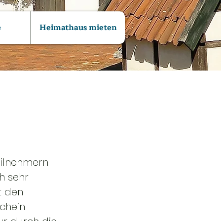
e
Heimathaus mieten
eilnehmern 
h sehr 
t den 
chein 