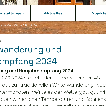
anstaltungen
Aktuelles
Projekt
icenses/by-sa/3.0>,
via Wikimedia Commons
it
wanderung und
empfang 2024
ung und Neujahrsempfang 2024
07.01.2024 startete der Heimatverein mit 46 T
aus zur traditionellen Winterwanderung. Nac
ntermonaten meinte es der Wettergott gut mi
alten winterlichen Temperaturen und Sonnens