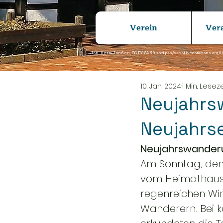
Verein
Ver
Jan-Herm Janßen, CC BY-SA 3.0 <
https://creativecommons.org/l
10. Jan. 2024
1 Min. Leseze
Neujahrs
Neujahrs
Neujahrswander
Am Sonntag, den 
vom Heimathaus 
regenreichen Wi
Wanderern. Bei k