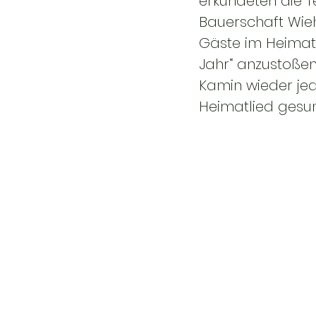
erkundeten die T
Bauerschaft Wieh
Gäste im Heimat
Jahr“ anzustoße
Kamin wieder je
Heimatlied gesun