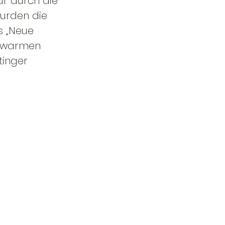
ur durch die 
wurden die 
 „Neue 
h warmen 
inger 