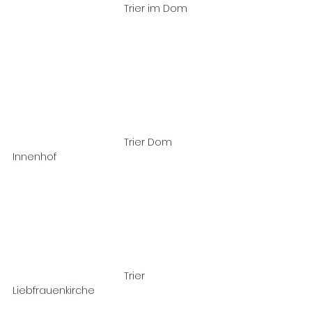
				Trier im Dom	
				Trier Dom 
Innenhof				
				Trier 
Liebfrauenkirche				