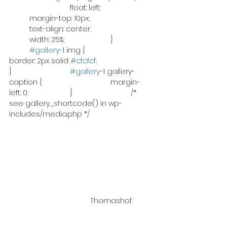
			float: left;			
	margin-top: 10px;			
	text-align: center;			
	width: 25%;			}		
#gallery
-1 img {				
border: 2px solid 
#cfcfcf
;			
}			
#gallery
-1 .gallery-
caption {				margin-
left: 0;			}			/* 
see gallery_shortcode() in wp-
includes/media.php */		
				Thomashof	