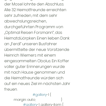
der Mosel lohnte den Abschluss.

Alle 32 Heimatfreunde erreichten 
sehr zufrieden, mit dem sehr 
abwechslungsreichen, 
durchgeführten Programm von 
„Optimal Reisen Forsmann“, das 
Heimatdüörpken. Einen lieben Dank 
an „Ferdi“ unseren Busfahrer 
übermittelte der neue Vorsitzende 
Heinrich Wiemers mit einem 
eingesammelten Obolus. Ein Koffer 
voller guter Erinnerungen wurde 
mit nach Hause genommen und 
die Heimatfreunde würden sich 
auf ein neues Ziel im nächsten Jahr 
freuen.
#gallery
-1 {			
	margin: auto;			}	
#gallery
-1 .gallery-item {	