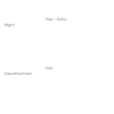
				Trier – Porta 
Nigra				
				Trier 
Kaiserthermen				