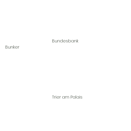
				Bundesbank 
Bunker				
				Trier am Palais	