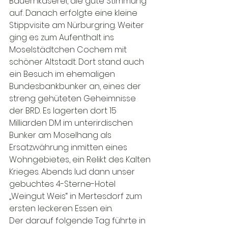
Bauernkäserei, die gute Stimmung 
auf. Danach erfolgte eine kleine 
Stippvisite am Nürburgring. Weiter 
ging es zum Aufenthalt ins 
Moselstädtchen Cochem mit 
schöner Altstadt. Dort stand auch 
ein Besuch im ehemaligen 
Bundesbankbunker an, eines der 
streng gehüteten Geheimnisse 
der BRD. Es lagerten dort 15 
Milliarden DM im unterirdischen 
Bunker am Moselhang als 
Ersatzwährung inmitten eines 
Wohngebietes, ein Relikt des Kalten 
Krieges. Abends lud dann unser 
gebuchtes 4-Sterne-Hotel 
„Weingut Weis“ in Mertesdorf zum 
ersten leckeren Essen ein.

Der darauf folgende Tag führte in 