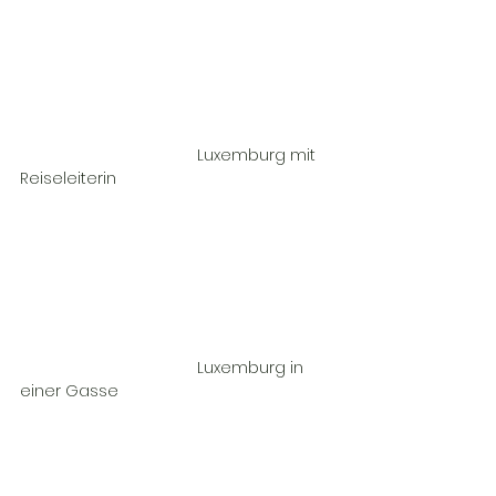
				Luxemburg mit 
Reiseleiterin				
				Luxemburg in 
einer Gasse				