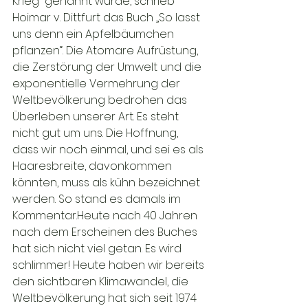
Krieg“ genannt wurde, schrieb 
Hoimar v. Dittfurt das Buch „So lasst 
uns denn ein Apfelbäumchen 
pflanzen“. Die Atomare Aufrüstung, 
die Zerstörung der Umwelt und die 
exponentielle Vermehrung der 
Weltbevölkerung bedrohen das 
Überleben unserer Art. Es steht 
nicht gut um uns. Die Hoffnung, 
dass wir noch einmal, und sei es als 
Haaresbreite, davonkommen 
könnten, muss als kühn bezeichnet 
werden. So stand es damals im 
Kommentar.
Heute nach 40 Jahren 
nach dem Erscheinen des Buches 
hat sich nicht viel getan. Es wird 
schlimmer! Heute haben wir bereits 
den sichtbaren Klimawandel, die 
Weltbevölkerung hat sich seit 1974 