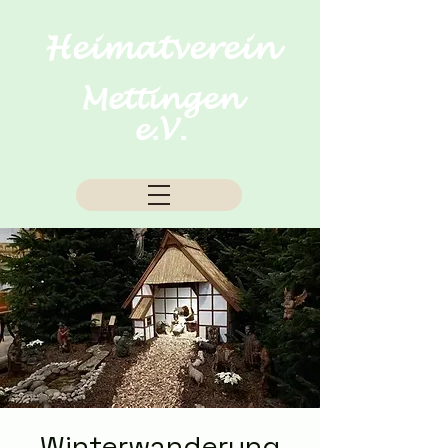
Heimatverein
Mettingen
e.V.
Winterwanderung