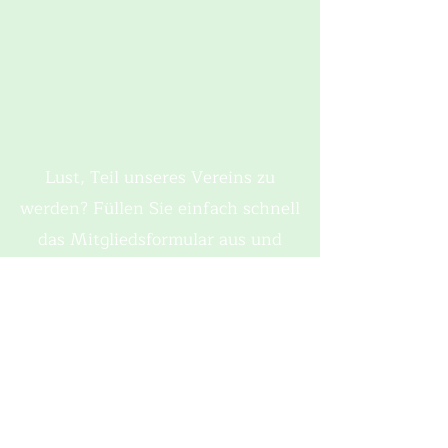
Lust, Teil unseres Vereins zu
werden? Füllen Sie einfach schnell
das Mitgliedsformular aus und
seien dabei! Wir freuen uns schon
auf Sie!
Zum Mitgliedsantrag
Werden Sie Teil des
Heimatvereins Mettingen