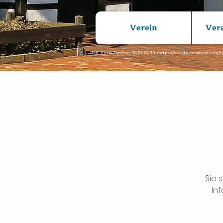
Verein
Ver
Jan-Herm Janßen, CC BY-SA 3.0 <
https://creativecommons.org/l
Sie 
Inf