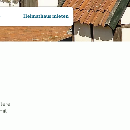
e
Heimathaus mieten
itere
mit.