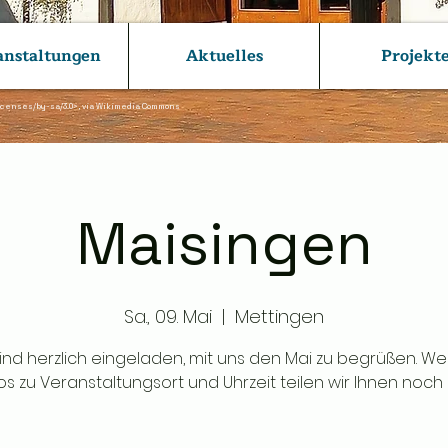
anstaltungen
Aktuelles
Projekt
icenses/by-sa/3.0>,
via Wikimedia Commons
Maisingen
Sa., 09. Mai
  |  
Mettingen
sind herzlich eingeladen, mit uns den Mai zu begrüßen. We
os zu Veranstaltungsort und Uhrzeit teilen wir Ihnen noch 