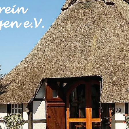
rein
en e.V.