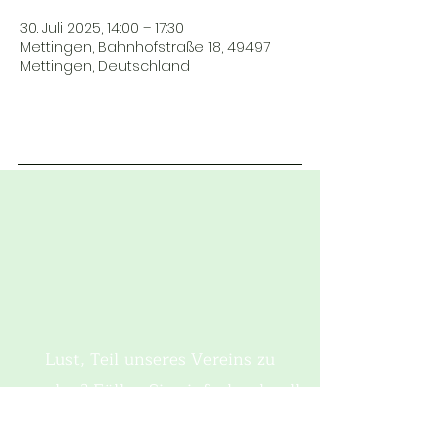
30. Juli 2025, 14:00 – 17:30
Mettingen, Bahnhofstraße 18, 49497
Mettingen, Deutschland
Lust, Teil unseres Vereins zu
werden? Füllen Sie einfach schnell
das Mitgliedsformular aus und