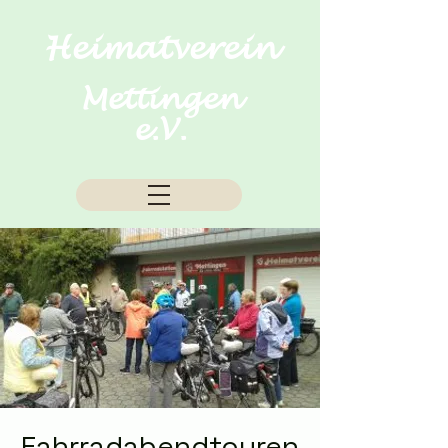
Heimatverein
Mettingen
e.V.
Fahrradabendtouren