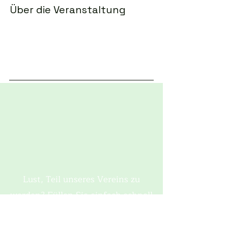
Über die Veranstaltung
Lust, Teil unseres Vereins zu
werden? Füllen Sie einfach schnell
das Mitgliedsformular aus und
seien dabei! Wir freuen uns schon