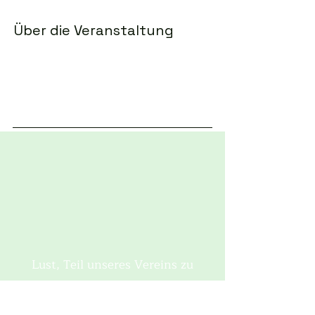
Über die Veranstaltung
Lust, Teil unseres Vereins zu
werden? Füllen Sie einfach schnell
das Mitgliedsformular aus und