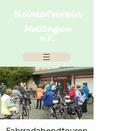
Heimatverein
Mettingen
e.V.
Fahrradabendtouren