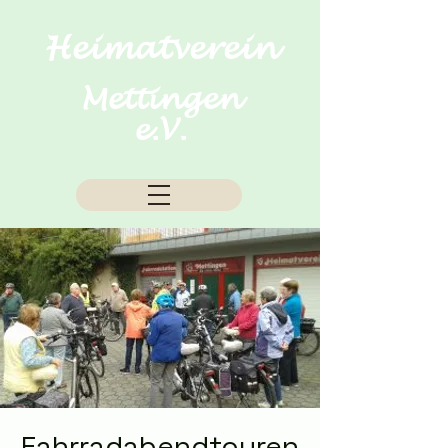
Heimatverein
Mettingen
e.V.
Fahrradabendtouren