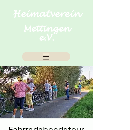
Heimatverein
Mettingen
e.V.
Fahrradabendstour