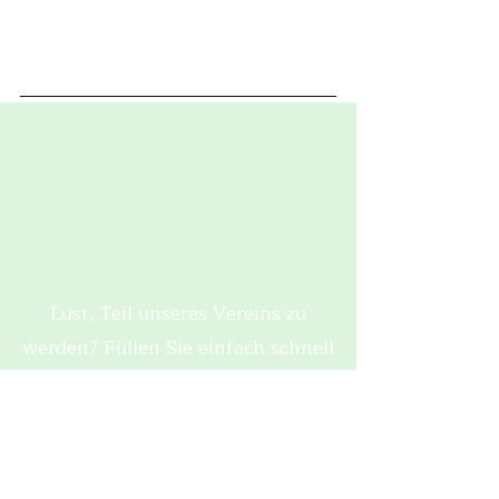
Lust, Teil unseres Vereins zu
werden? Füllen Sie einfach schnell
das Mitgliedsformular aus und
seien dabei! Wir freuen uns schon
auf Sie!
Zum Mitgliedsantrag